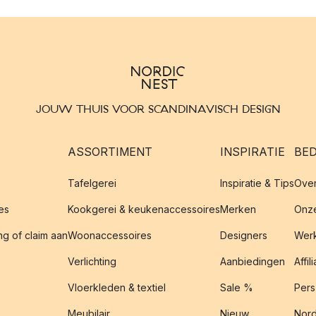
JOUW THUIS VOOR SCANDINAVISCH DESIGN
ASSORTIMENT
INSPIRATIE
BED
Tafelgerei
Inspiratie & Tips
Over
es
Kookgerei & keukenaccessoires
Merken
Onze
g of claim aan
Woonaccessoires
Designers
Werk
Verlichting
Aanbiedingen
Affil
Vloerkleden & textiel
Sale %
Pers
Meubilair
Nieuw
Nord