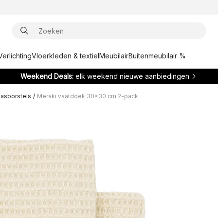
Verlichting
Vloerkleden & textiel
Meubilair
Buitenmeubilair %
Weekend Deals:
elk weekend nieuwe aanbiedingen
asborstels
/
Meraki vaatdoek 30x30 cm 2-pack