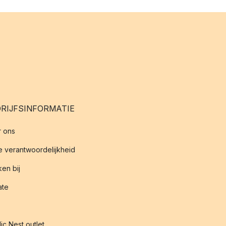
RIJFSINFORMATIE
 ons
 verantwoordelijkheid
en bij
iate
ic Nest outlet