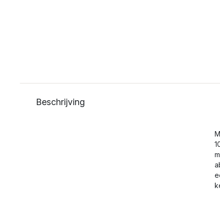
Beschrijving
M
1
m
a
e
k