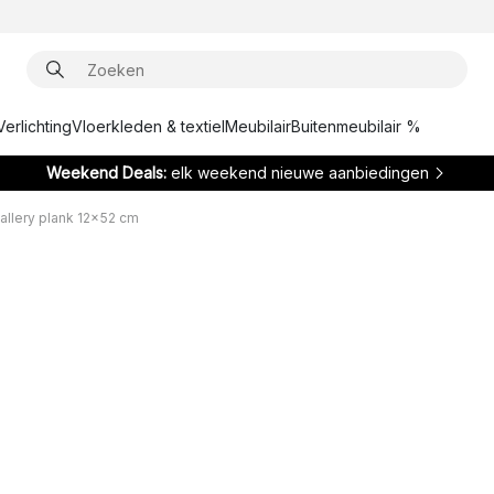
Verlichting
Vloerkleden & textiel
Meubilair
Buitenmeubilair %
Weekend Deals:
elk weekend nieuwe aanbiedingen
allery plank 12x52 cm