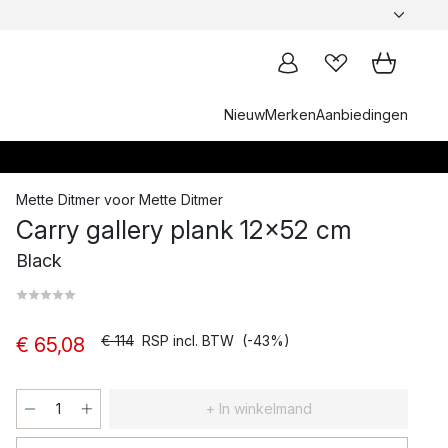
Nieuw
Merken
Aanbiedingen
Mette Ditmer
voor
Mette Ditmer
Carry gallery plank 12x52 cm
Black
€ 114
RSP incl. BTW
(-43%)
€ 65,08
+ In winkelmand