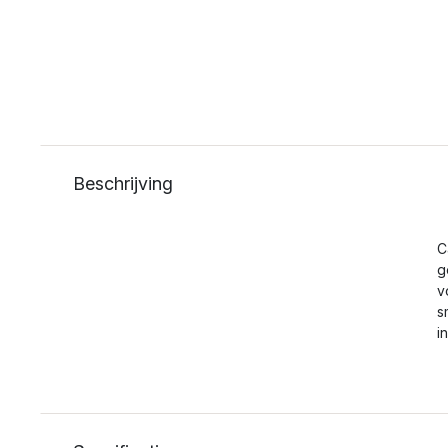
Beschrijving
C
g
v
s
i