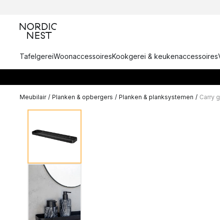
Tafelgerei
Woonaccessoires
Kookgerei & keukenaccessoires
Meubilair
/
Planken & opbergers
/
Planken & planksystemen
/
Carry g