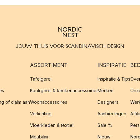
JOUW THUIS VOOR SCANDINAVISCH DESIGN
ASSORTIMENT
INSPIRATIE
BED
Tafelgerei
Inspiratie & Tips
Over
es
Kookgerei & keukenaccessoires
Merken
Onze
g of claim aan
Woonaccessoires
Designers
Werk
Verlichting
Aanbiedingen
Affil
Vloerkleden & textiel
Sale %
Pers
Meubilair
Nieuw
Nord