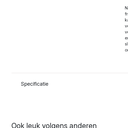
N
f
k
v
v
e
s
o
Specificatie
Ook leuk volgens anderen