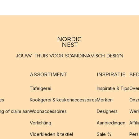
JOUW THUIS VOOR SCANDINAVISCH DESIGN
ASSORTIMENT
INSPIRATIE
BED
Tafelgerei
Inspiratie & Tips
Over
es
Kookgerei & keukenaccessoires
Merken
Onze
g of claim aan
Woonaccessoires
Designers
Werk
Verlichting
Aanbiedingen
Affil
Vloerkleden & textiel
Sale %
Pers