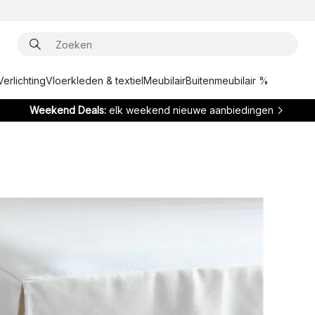
Verlichting
Vloerkleden & textiel
Meubilair
Buitenmeubilair %
Weekend Deals:
elk weekend nieuwe aanbiedingen