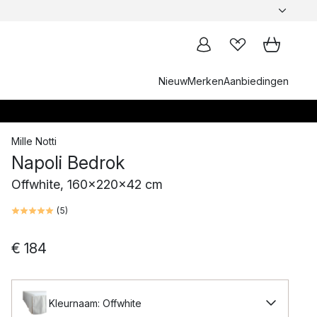
Nieuw
Merken
Aanbiedingen
Mille Notti
Napoli Bedrok
Offwhite, 160x220x42 cm
(
5
)
€ 184
Kleurnaam: Offwhite