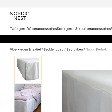
Tafelgerei
Woonaccessoires
Kookgerei & keukenaccessoires
Vloerkleden & textiel
/
Beddengoed
/
Bedrokken
/
Napoli Bedrok