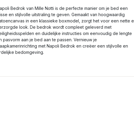
apoli Bedrok van Mille Notti is de perfecte manier om je bed een
risse en stijlvolle uitstraling te geven. Gemaakt van hoogwaardig
atoencanvas in een klassieke boxmodel, zorgt het voor een nette 
erzorgde look. De bedrok wordt compleet geleverd met
eiligheidsspelden en duidelijke instructies om eenvoudig de lengte
n pasvorm aan je bed aan te passen. Vernieuw je
laapkamerinrichting met Napoli Bedrok en creëer een stijlvolle en
rdelijke bedomgeving.