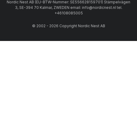
Nordic Nest AB (EU-BTW-Nummer: SE556628159701) Stämpelvägen
3, SE-394 70 Kalmar, ZWEDEN email: info@nordicnest.nl tel.
+46108085005
© 2002 - 2026 Copyright Nordic Nest AB