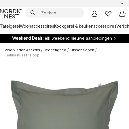
Tafelgerei
Woonaccessoires
Kookgerei & keukenaccessoires
Verlich
Weekend Deals:
elk weekend nieuwe aanbiedingen
Vloerkleden & textiel
/
Beddengoed
/
Kussenslopen
/
Satina Kussensloop