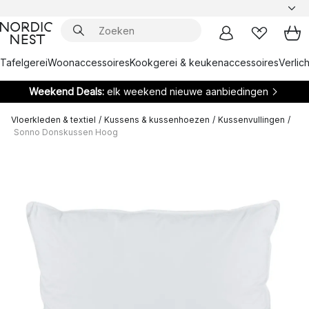
Tafelgerei
Woonaccessoires
Kookgerei & keukenaccessoires
Verlich
Weekend Deals:
elk weekend nieuwe aanbiedingen
Vloerkleden & textiel
/
Kussens & kussenhoezen
/
Kussenvullingen
/
Sonno Donskussen Hoog