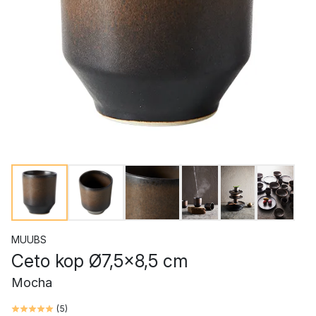
MUUBS
Ceto kop Ø7,5x8,5 cm
Mocha
(
5
)