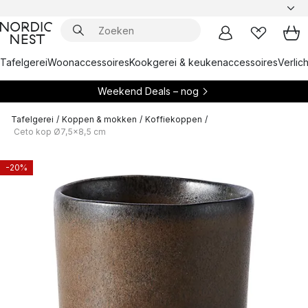
Tafelgerei
Woonaccessoires
Kookgerei & keukenaccessoires
Verlich
Weekend Deals – nog
Tafelgerei
/
Koppen & mokken
/
Koffiekoppen
/
Ceto kop Ø7,5x8,5 cm
-20%