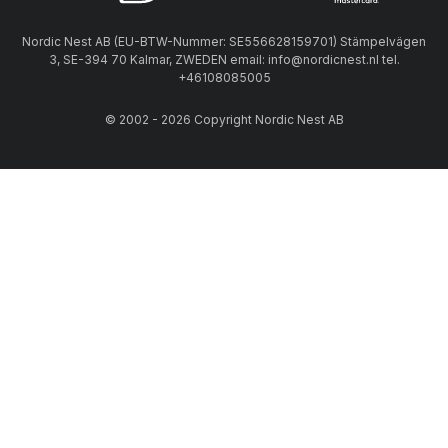
Nordic Nest AB (EU-BTW-Nummer: SE556628159701) Stämpelvägen
3, SE-394 70 Kalmar, ZWEDEN email: info@nordicnest.nl tel.
+46108085005
© 2002 - 2026 Copyright Nordic Nest AB