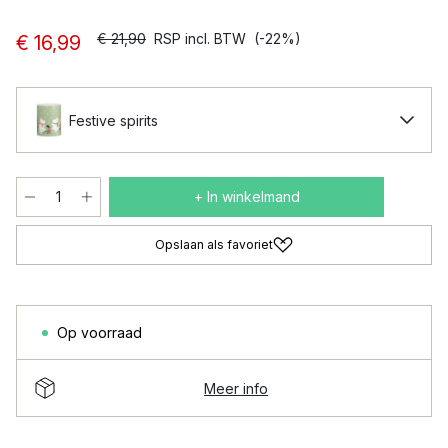
€ 21,90
RSP incl. BTW
(-22%)
€ 16,99
Festive spirits
+ In winkelmand
Opslaan als favoriet
Op voorraad
Meer info