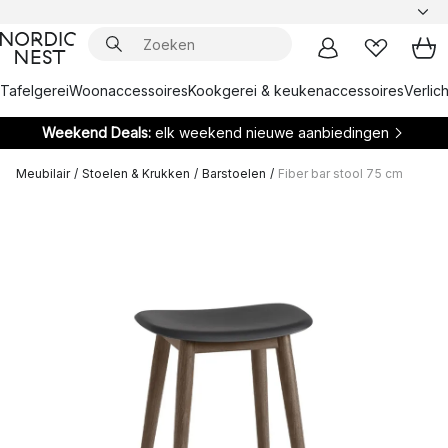
Tafelgerei
Woonaccessoires
Kookgerei & keukenaccessoires
Verlich
Weekend Deals:
elk weekend nieuwe aanbiedingen
Meubilair
/
Stoelen & Krukken
/
Barstoelen
/
Fiber bar stool 75 cm