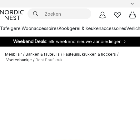
Tafelgerei
Woonaccessoires
Kookgerei & keukenaccessoires
Verlich
Weekend Deals:
elk weekend nieuwe aanbiedingen
Meubilair
/
Banken & fauteuils
/
Fauteuils, krukken & hockers
/
Voetenbankje
/
Rest Pouf kruk