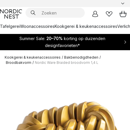
Tafelgerei
Woonaccessoires
Kookgerei & keukenaccessoires
Verlich
Summer Sale:
20–70%
korting op duizenden
designfavorieten*
Kookgerei & keukenaccessoires
/
Bakbenodigdheden
/
Broodbakvorm
/
Nordic Ware Braided broodvorm 1,4 L