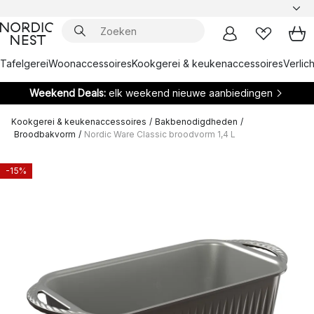
Tafelgerei
Woonaccessoires
Kookgerei & keukenaccessoires
Verlich
Weekend Deals:
elk weekend nieuwe aanbiedingen
Kookgerei & keukenaccessoires
/
Bakbenodigdheden
/
Broodbakvorm
/
Nordic Ware Classic broodvorm 1,4 L
-15%