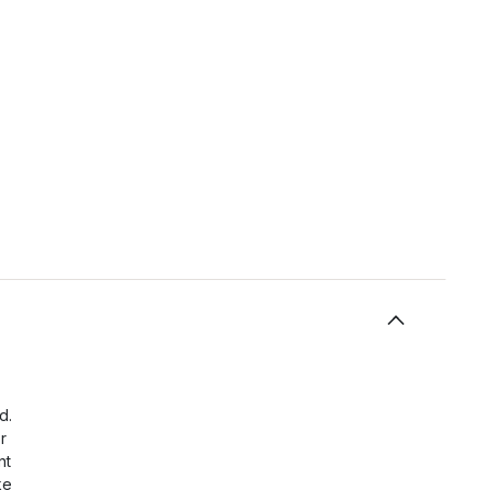
d.
r
nt
ke