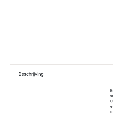
Beschrijving
B
s
C
e
o