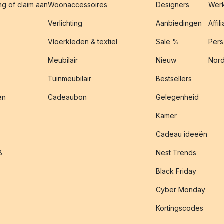
g of claim aan
Woonaccessoires
Designers
Werk
Verlichting
Aanbiedingen
Affil
Vloerkleden & textiel
Sale %
Pers
Meubilair
Nieuw
Nord
Tuinmeubilair
Bestsellers
en
Cadeaubon
Gelegenheid
Kamer
Cadeau ideeën
B
Nest Trends
Black Friday
Cyber Monday
Kortingscodes