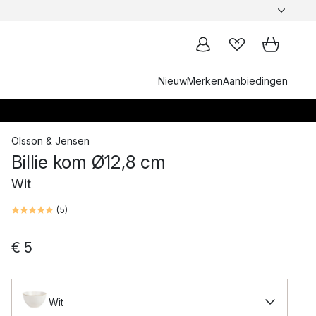
Nieuw
Merken
Aanbiedingen
Olsson & Jensen
Billie kom Ø12,8 cm
Wit
(
5
)
€ 5
Wit