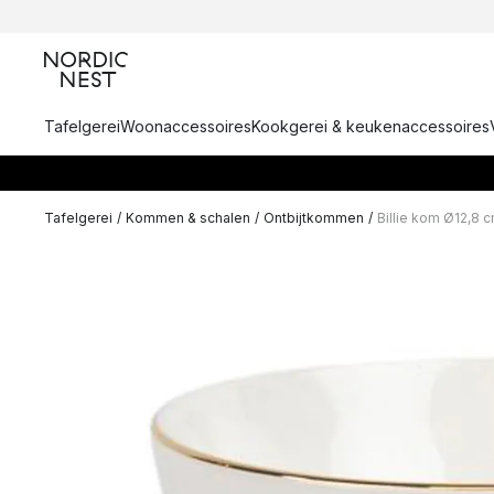
Tafelgerei
Woonaccessoires
Kookgerei & keukenaccessoires
Tafelgerei
/
Kommen & schalen
/
Ontbijtkommen
/
Billie kom Ø12,8 