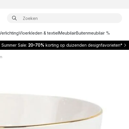
Verlichting
Vloerkleden & textiel
Meubilair
Buitenmeubilair %
Summer Sale:
20–70%
korting op duizenden designfavorieten*
cm