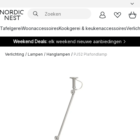
Tafelgerei
Woonaccessoires
Kookgerei & keukenaccessoires
Verlich
Weekend Deals:
elk weekend nieuwe aanbiedingen
Verlichting
/
Lampen
/
Hanglampen
/
PJ52 Plafondlamp