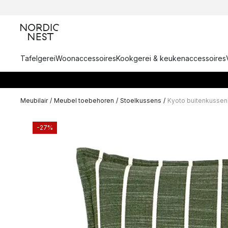
Tafelgerei
Woonaccessoires
Kookgerei & keukenaccessoires
Meubilair
/
Meubel toebehoren
/
Stoelkussens
/
Kyoto buitenkusse
-27%