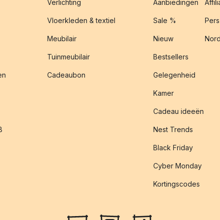
Verlichting
Aanbiedingen
Affil
Vloerkleden & textiel
Sale %
Pers
Meubilair
Nieuw
Nord
Tuinmeubilair
Bestsellers
en
Cadeaubon
Gelegenheid
Kamer
Cadeau ideeën
B
Nest Trends
Black Friday
Cyber Monday
Kortingscodes