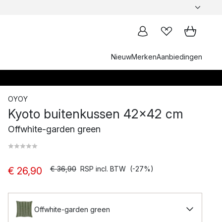
Nieuw
Merken
Aanbiedingen
OYOY
Kyoto buitenkussen 42x42 cm
Offwhite-garden green
€ 36,90
RSP incl. BTW
(-27%)
€ 26,90
Offwhite-garden green