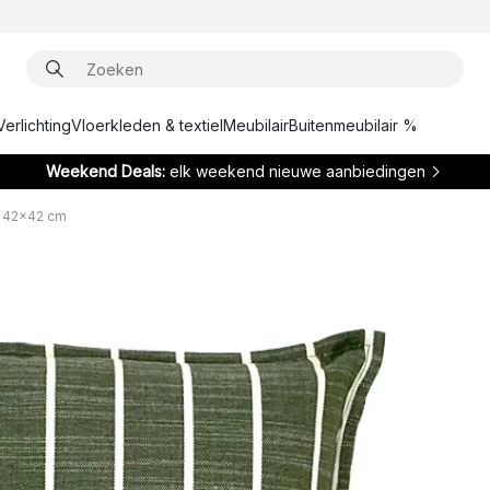
Verlichting
Vloerkleden & textiel
Meubilair
Buitenmeubilair %
Weekend Deals:
elk weekend nieuwe aanbiedingen
n 42x42 cm