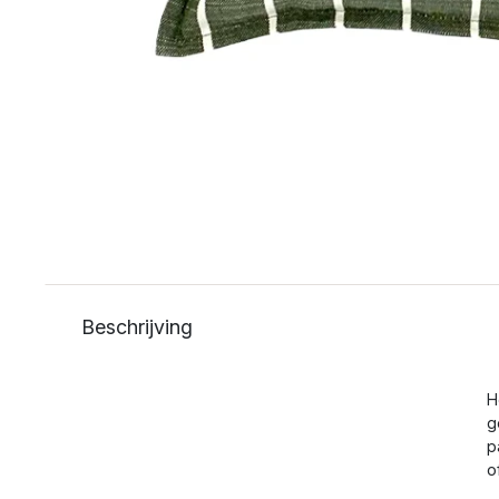
Beschrijving
H
g
p
o