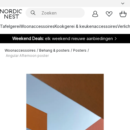
Tafelgerei
Woonaccessoires
Kookgerei & keukenaccessoires
Verlich
Weekend Deals:
elk weekend nieuwe aanbiedingen
Woonaccessoires
/
Behang & posters
/
Posters
/
Angular Afternoon poster