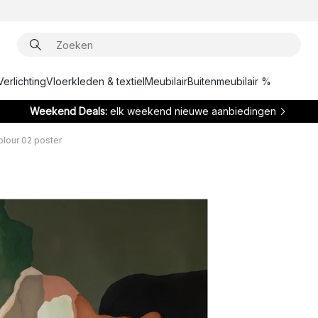
Verlichting
Vloerkleden & textiel
Meubilair
Buitenmeubilair %
Weekend Deals:
elk weekend nieuwe aanbiedingen
olour 02 poster