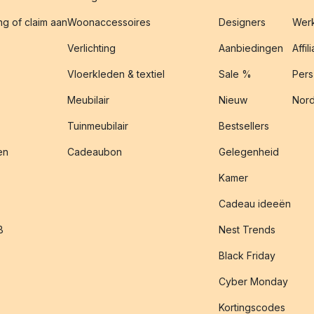
g of claim aan
Woonaccessoires
Designers
Werk
Verlichting
Aanbiedingen
Affil
Vloerkleden & textiel
Sale %
Pers
Meubilair
Nieuw
Nord
Tuinmeubilair
Bestsellers
en
Cadeaubon
Gelegenheid
Kamer
Cadeau ideeën
B
Nest Trends
Black Friday
Cyber Monday
Kortingscodes