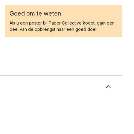
Goed om te weten
Als u een poster bij Paper Collective koopt, gaat een
deel van de opbrengst naar een goed doel