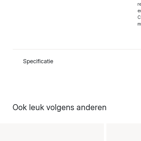
r
e
C
m
Specificatie
Ook leuk volgens anderen