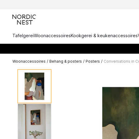
Tafelgerei
Woonaccessoires
Kookgerei & keukenaccessoires
Woonaccessoires
/
Behang & posters
/
Posters
/
Conversations in C