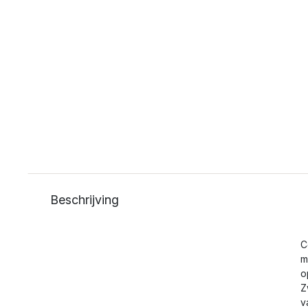
Beschrijving
C
m
o
Z
v