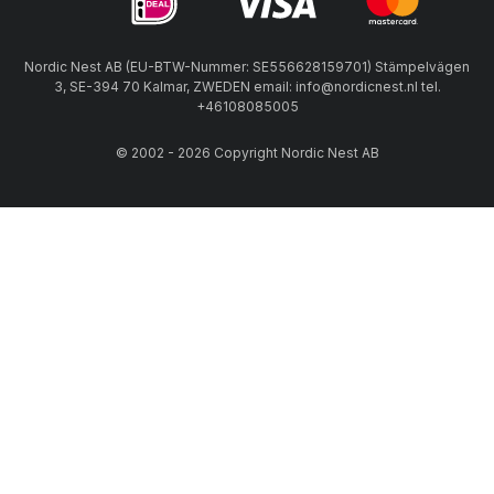
Nordic Nest AB (EU-BTW-Nummer: SE556628159701) Stämpelvägen
3, SE-394 70 Kalmar, ZWEDEN email: info@nordicnest.nl tel.
+46108085005
© 2002 - 2026 Copyright Nordic Nest AB