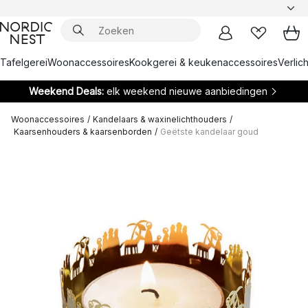
Tafelgerei
Woonaccessoires
Kookgerei & keukenaccessoires
Verlich
Weekend Deals:
elk weekend nieuwe aanbiedingen
Woonaccessoires
/
Kandelaars & waxinelichthouders
/
Kaarsenhouders & kaarsenborden
/
Geëtste kandelaar goud