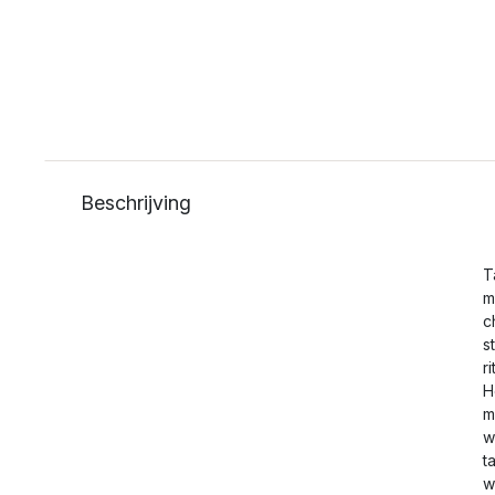
Beschrijving
T
m
c
s
r
H
m
w
t
w