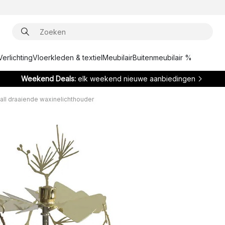
Verlichting
Vloerkleden & textiel
Meubilair
Buitenmeubilair %
Weekend Deals:
elk weekend nieuwe aanbiedingen
all draaiende waxinelichthouder