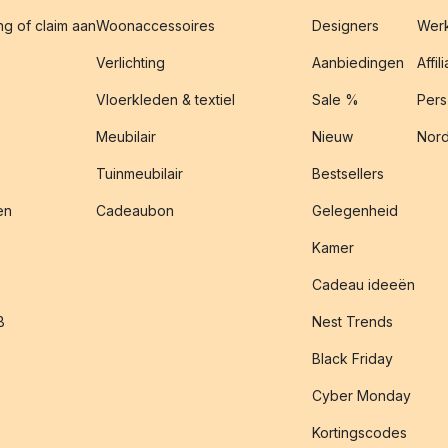
g of claim aan
Woonaccessoires
Designers
Werk
Verlichting
Aanbiedingen
Affil
Vloerkleden & textiel
Sale %
Pers
Meubilair
Nieuw
Nord
Tuinmeubilair
Bestsellers
en
Cadeaubon
Gelegenheid
Kamer
Cadeau ideeën
B
Nest Trends
Black Friday
Cyber Monday
Kortingscodes