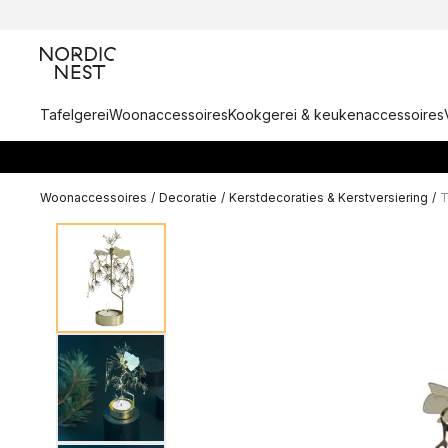
Tafelgerei
Woonaccessoires
Kookgerei & keukenaccessoires
Woonaccessoires
/
Decoratie
/
Kerstdecoraties & Kerstversiering
/
T