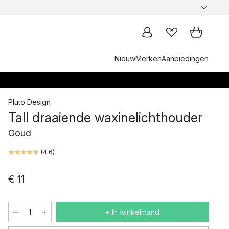
Nieuw
Merken
Aanbiedingen
Pluto Design
Tall draaiende waxinelichthouder
Goud
(
4.6
)
€ 11
+ In winkelmand