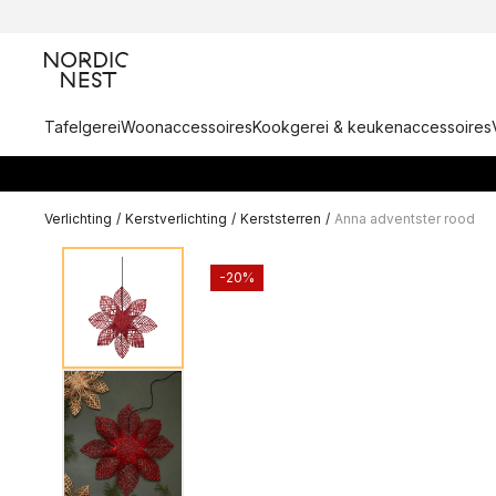
Tafelgerei
Woonaccessoires
Kookgerei & keukenaccessoires
Verlichting
/
Kerstverlichting
/
Kerststerren
/
Anna adventster rood
-20%