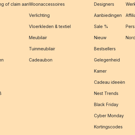
g of claim aan
Woonaccessoires
Designers
Werk
Verlichting
Aanbiedingen
Affil
Vloerkleden & textiel
Sale %
Pers
Meubilair
Nieuw
Nord
Tuinmeubilair
Bestsellers
en
Cadeaubon
Gelegenheid
Kamer
Cadeau ideeën
B
Nest Trends
Black Friday
Cyber Monday
Kortingscodes