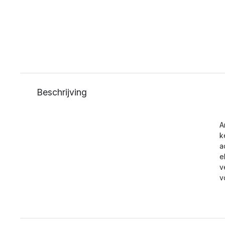
Beschrijving
A
k
a
e
v
v