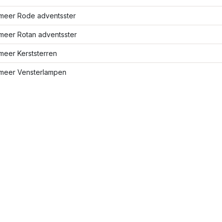
meer Rode adventsster
meer Rotan adventsster
meer Kerststerren
meer Vensterlampen