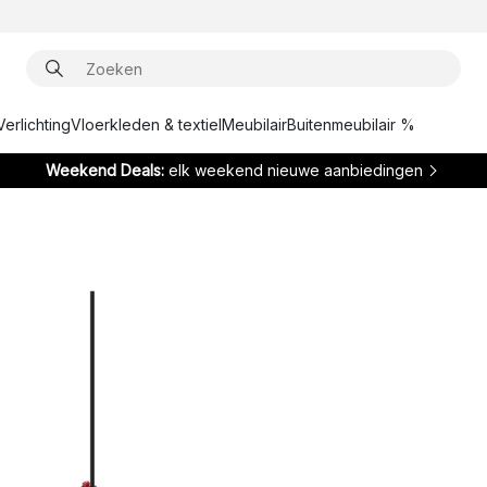
Verlichting
Vloerkleden & textiel
Meubilair
Buitenmeubilair %
Weekend Deals:
elk weekend nieuwe aanbiedingen