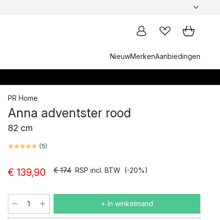
Nieuw
Merken
Aanbiedingen
PR Home
Anna adventster rood
82 cm
(
5
)
€ 174
RSP incl. BTW
(-20%)
€ 139,90
+ In winkelmand