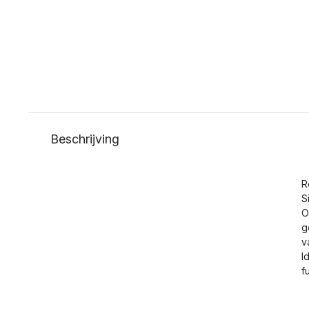
Beschrijving
R
S
O
g
v
I
f