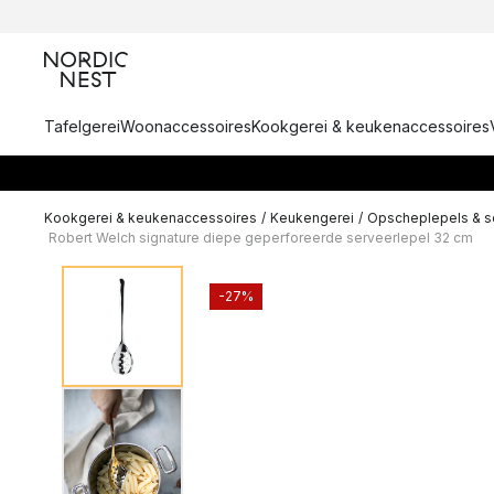
Tafelgerei
Woonaccessoires
Kookgerei & keukenaccessoires
Kookgerei & keukenaccessoires
/
Keukengerei
/
Opscheplepels & s
Robert Welch signature diepe geperforeerde serveerlepel 32 cm
-27%