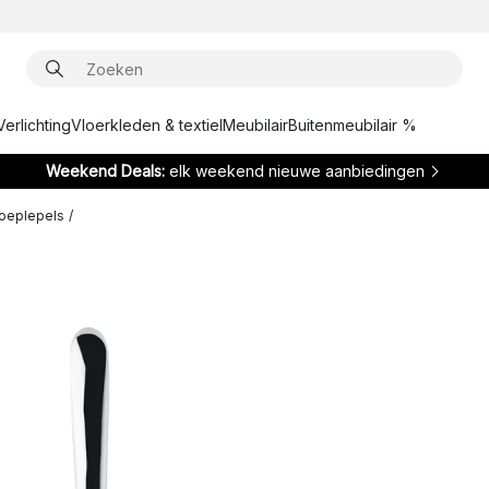
Verlichting
Vloerkleden & textiel
Meubilair
Buitenmeubilair %
Weekend Deals:
elk weekend nieuwe aanbiedingen
oeplepels
/