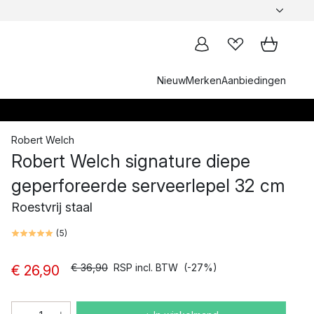
Nieuw
Merken
Aanbiedingen
Robert Welch
Robert Welch signature diepe
geperforeerde serveerlepel 32 cm
Roestvrij staal
(
5
)
€ 36,90
RSP incl. BTW
(-27%)
€ 26,90