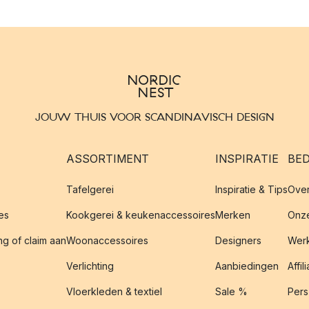
JOUW THUIS VOOR SCANDINAVISCH DESIGN
ASSORTIMENT
INSPIRATIE
BED
Tafelgerei
Inspiratie & Tips
Over
es
Kookgerei & keukenaccessoires
Merken
Onze
g of claim aan
Woonaccessoires
Designers
Werk
Verlichting
Aanbiedingen
Affil
Vloerkleden & textiel
Sale %
Pers