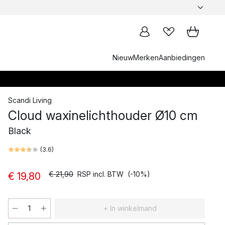
Nieuw
Merken
Aanbiedingen
Scandi Living
Cloud waxinelichthouder Ø10 cm
Black
(
3.6
)
€ 21,90
RSP incl. BTW
(-10%)
€ 19,80
+ In winkelmand