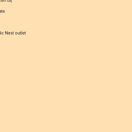
en bij
iate
ic Nest outlet