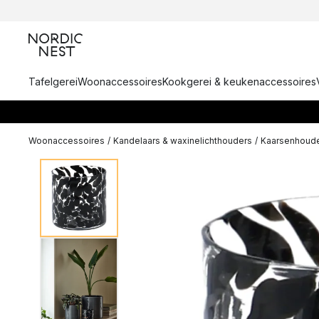
Tafelgerei
Woonaccessoires
Kookgerei & keukenaccessoires
Woonaccessoires
/
Kandelaars & waxinelichthouders
/
Kaarsenhoude