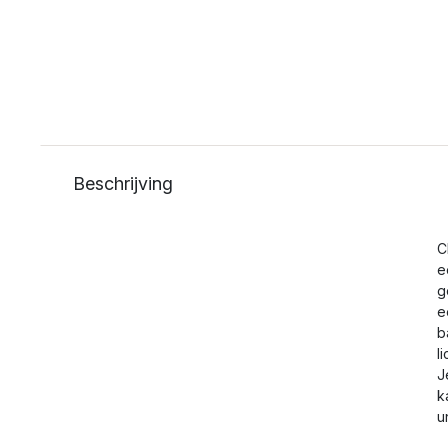
Beschrijving
C
e
g
e
b
l
J
k
u