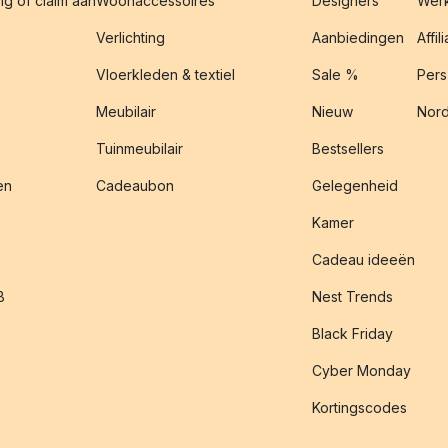
g of claim aan
Woonaccessoires
Designers
Werk
Verlichting
Aanbiedingen
Affil
Vloerkleden & textiel
Sale %
Pers
Meubilair
Nieuw
Nord
Tuinmeubilair
Bestsellers
en
Cadeaubon
Gelegenheid
Kamer
Cadeau ideeën
B
Nest Trends
Black Friday
Cyber Monday
Kortingscodes