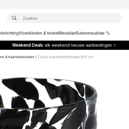
Verlichting
Vloerkleden & textiel
Meubilair
Buitenmeubilair %
Weekend Deals:
elk weekend nieuwe aanbiedingen
rs & kaarsenborden
/
Cloud waxinelichthouder Ø10 cm