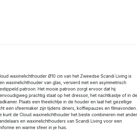
loud waxinelichthouder Ø10 cm van het Zweedse Scandi Living is
en waxinelichthouder van glas, versierd met een asymmetrisch
estippeld patroon. Het mooie patroon zorgt ervoor dat hij
envoudigweg prachtig staat op het dressoir, het nachtkastje of in d
adkamer. Plaats een theelichtje in de houder en laat het gezellige
icht een sfeermaker zijn tijdens diners, koffiepauzes en filmavonden.
e kunt de Cloud waxinelichthouder het beste combineren met ande
andelaars en waxinelichthouders van Scandi Living voor een
niforme en warme sfeer in je huis.