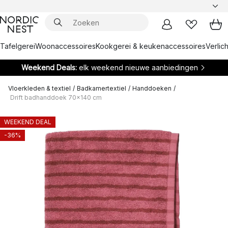
Tafelgerei
Woonaccessoires
Kookgerei & keukenaccessoires
Verlich
Weekend Deals:
elk weekend nieuwe aanbiedingen
Vloerkleden & textiel
/
Badkamertextiel
/
Handdoeken
/
Drift badhanddoek 70x140 cm
WEEKEND DEAL
-36%