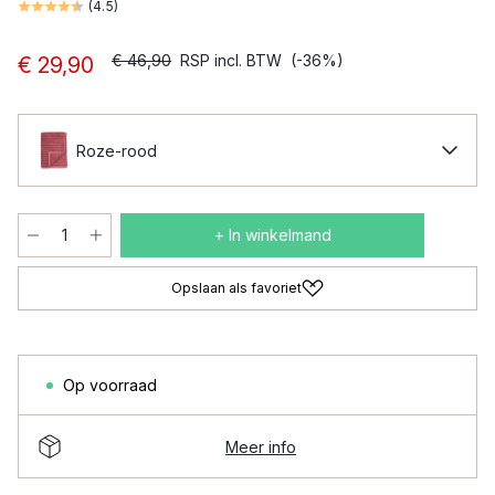
(
4.5
)
€ 46,90
RSP incl. BTW
(-36%)
€ 29,90
Roze-rood
+ In winkelmand
Opslaan als favoriet
Op voorraad
Meer info