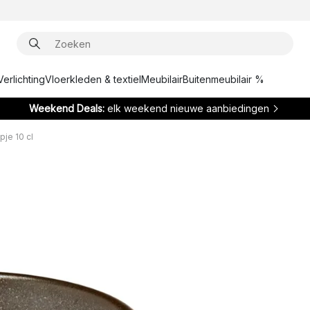
Verlichting
Vloerkleden & textiel
Meubilair
Buitenmeubilair %
Weekend Deals:
elk weekend nieuwe aanbiedingen
je 10 cl