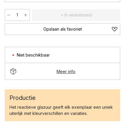
+ In winkelmand
Opslaan als favoriet
Niet beschikbaar
Meer info
Productie
Het reactieve glazuur geeft elk exemplaar een uniek
uiterlijk met kleurverschillen en variaties.