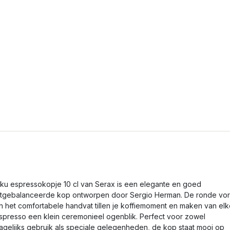
nku espressokopje 10 cl van Serax is een elegante en goed
itgebalanceerde kop ontworpen door Sergio Herman. De ronde vo
n het comfortabele handvat tillen je koffiemoment en maken van el
spresso een klein ceremonieel ogenblik. Perfect voor zowel
agelijks gebruik als speciale gelegenheden, de kop staat mooi op