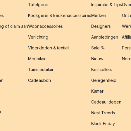
Tafelgerei
Inspiratie & Tips
Over
es
Kookgerei & keukenaccessoires
Merken
Onze
g of claim aan
Woonaccessoires
Designers
Werk
Verlichting
Aanbiedingen
Affil
Vloerkleden & textiel
Sale %
Pers
Meubilair
Nieuw
Nord
Tuinmeubilair
Bestsellers
en
Cadeaubon
Gelegenheid
Kamer
Cadeau ideeën
B
Nest Trends
Black Friday