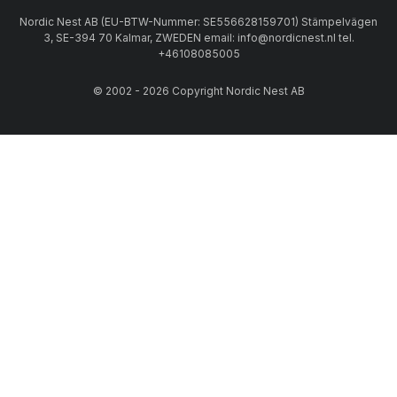
Nordic Nest AB (EU-BTW-Nummer: SE556628159701) Stämpelvägen
3, SE-394 70 Kalmar, ZWEDEN email: info@nordicnest.nl tel.
+46108085005
© 2002 - 2026 Copyright Nordic Nest AB