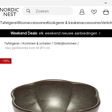
Tafelgerei
Woonaccessoires
Kookgerei & keukenaccessoires
Verlich
Weekend Deals:
elk weekend nieuwe aanbiedingen
Tafelgerei
/
Kommen & schalen
/
Ontbijtkommen
/
Inku geribbelde kom M Ø11 cm
-13%