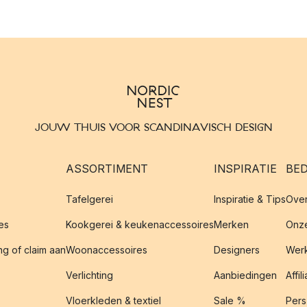
JOUW THUIS VOOR SCANDINAVISCH DESIGN
ASSORTIMENT
INSPIRATIE
BED
Tafelgerei
Inspiratie & Tips
Over
es
Kookgerei & keukenaccessoires
Merken
Onze
g of claim aan
Woonaccessoires
Designers
Werk
Verlichting
Aanbiedingen
Affil
Vloerkleden & textiel
Sale %
Pers