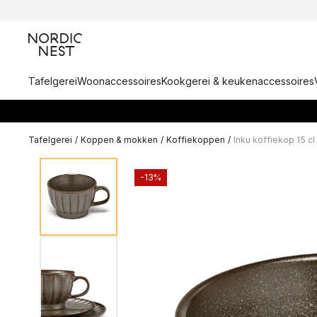
Tafelgerei
Woonaccessoires
Kookgerei & keukenaccessoires
Tafelgerei
/
Koppen & mokken
/
Koffiekoppen
/
Inku koffiekop 15 cl
-13%