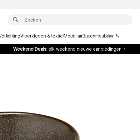
Verlichting
Vloerkleden & textiel
Meubilair
Buitenmeubilair %
Weekend Deals:
elk weekend nieuwe aanbiedingen