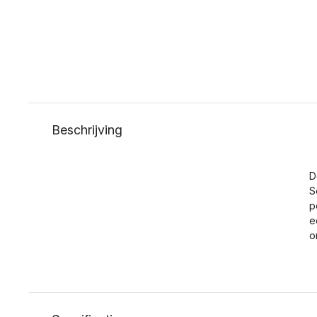
Beschrijving
D
S
p
e
o