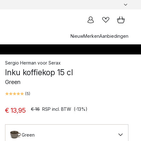
Nieuw
Merken
Aanbiedingen
Sergio Herman
voor
Serax
Inku koffiekop 15 cl
Green
(
5
)
€ 16
RSP incl. BTW
(-13%)
€ 13,95
Green