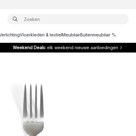
Verlichting
Vloerkleden & textiel
Meubilair
Buitenmeubilair %
Weekend Deals:
elk weekend nieuwe aanbiedingen