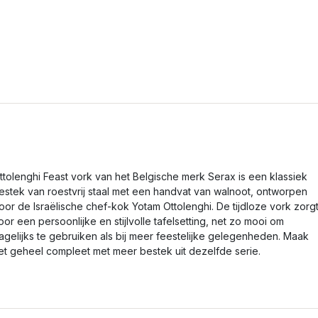
ttolenghi Feast vork van het Belgische merk Serax is een klassiek
estek van roestvrij staal met een handvat van walnoot, ontworpen
oor de Israëlische chef-kok Yotam Ottolenghi. De tijdloze vork zorg
oor een persoonlijke en stijlvolle tafelsetting, net zo mooi om
agelijks te gebruiken als bij meer feestelijke gelegenheden. Maak
et geheel compleet met meer bestek uit dezelfde serie.