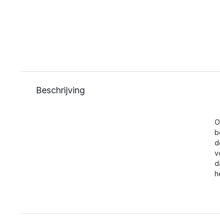
Beschrijving
O
b
d
v
d
h