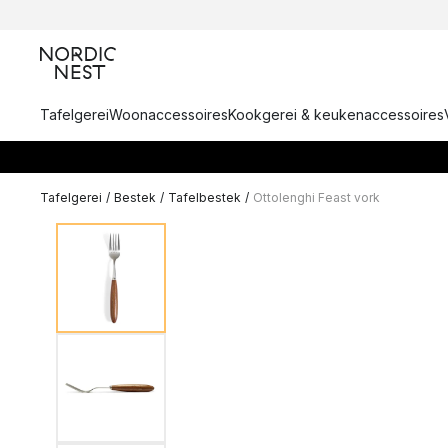
Tafelgerei
Woonaccessoires
Kookgerei & keukenaccessoires
Tafelgerei
/
Bestek
/
Tafelbestek
/
Ottolenghi Feast vork