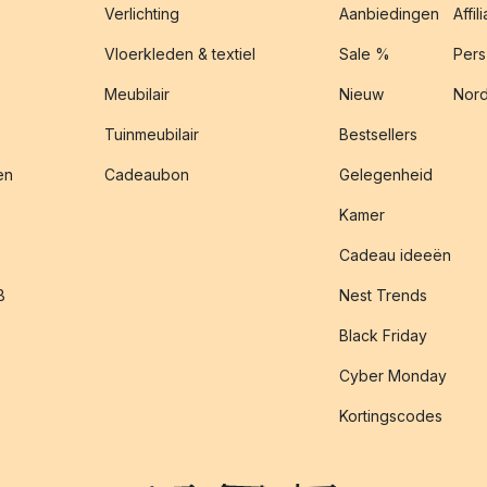
Verlichting
Aanbiedingen
Affil
Vloerkleden & textiel
Sale %
Pers
Meubilair
Nieuw
Nord
Tuinmeubilair
Bestsellers
en
Cadeaubon
Gelegenheid
Kamer
Cadeau ideeën
B
Nest Trends
Black Friday
Cyber Monday
Kortingscodes