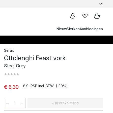
Nieuw
Merken
Aanbiedingen
Serax
Ottolenghi Feast vork
Steel Grey
€ 9
RSP incl. BTW
(-30%)
€ 6,30
+ In winkelmand