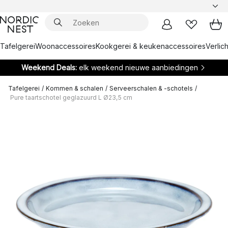
Tafelgerei
Woonaccessoires
Kookgerei & keukenaccessoires
Verlich
Weekend Deals:
elk weekend nieuwe aanbiedingen
Tafelgerei
/
Kommen & schalen
/
Serveerschalen & -schotels
/
Pure taartschotel geglazuurd L Ø23,5 cm