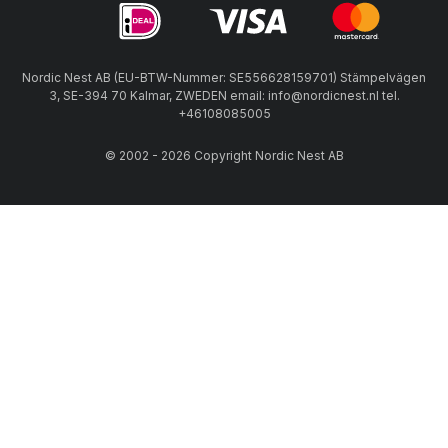
Nordic Nest AB (EU-BTW-Nummer: SE556628159701) Stämpelvägen
3, SE-394 70 Kalmar, ZWEDEN email: info@nordicnest.nl tel.
+46108085005
© 2002 - 2026 Copyright Nordic Nest AB