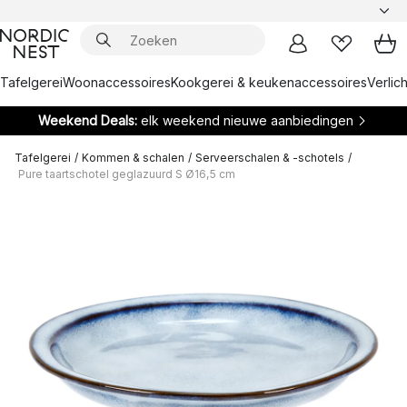
Tafelgerei
Woonaccessoires
Kookgerei & keukenaccessoires
Verlich
Weekend Deals:
elk weekend nieuwe aanbiedingen
Tafelgerei
/
Kommen & schalen
/
Serveerschalen & -schotels
/
Pure taartschotel geglazuurd S Ø16,5 cm