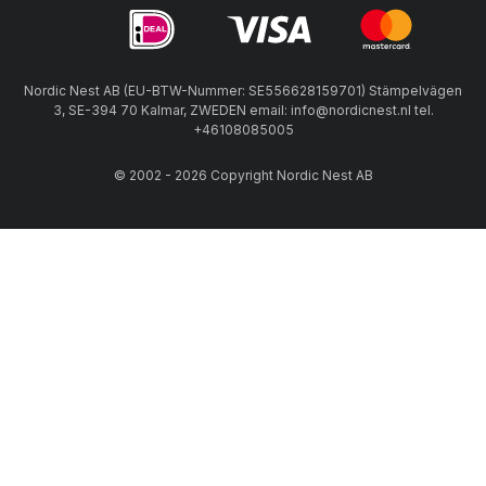
Nordic Nest AB (EU-BTW-Nummer: SE556628159701) Stämpelvägen
3, SE-394 70 Kalmar, ZWEDEN email: info@nordicnest.nl tel.
+46108085005
© 2002 - 2026 Copyright Nordic Nest AB