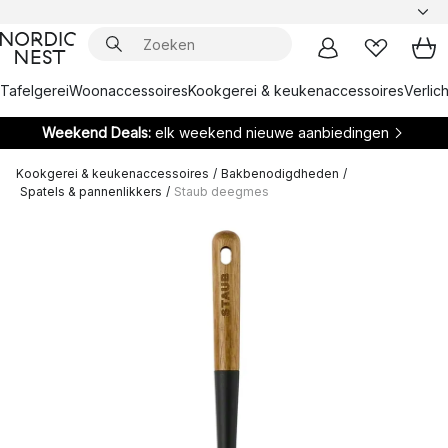
Tafelgerei
Woonaccessoires
Kookgerei & keukenaccessoires
Verlich
Weekend Deals:
elk weekend nieuwe aanbiedingen
Kookgerei & keukenaccessoires
/
Bakbenodigdheden
/
Spatels & pannenlikkers
/
Staub deegmes