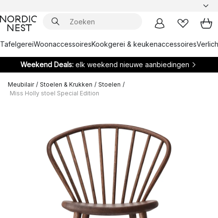
Tafelgerei
Woonaccessoires
Kookgerei & keukenaccessoires
Verlich
Weekend Deals:
elk weekend nieuwe aanbiedingen
Meubilair
/
Stoelen & Krukken
/
Stoelen
/
Miss Holly stoel Special Edition