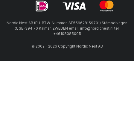
Nordic Nest AB (EU-BTW-Nummer: SE556628159701) Stämpelvägen
3, SE-394 70 Kalmar, ZWEDEN email: info@nordicnest.nl tel.
+46108085005
© 2002 - 2026 Copyright Nordic Nest AB