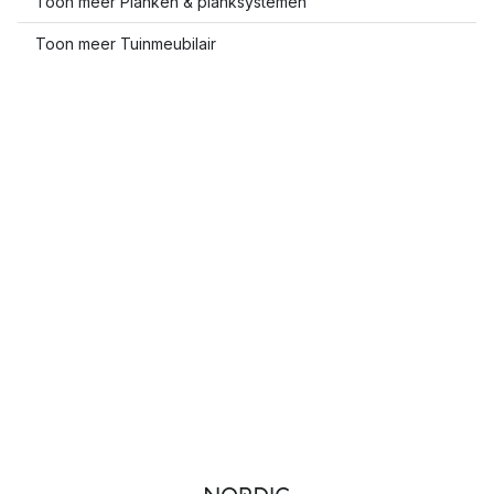
Toon meer Planken & planksystemen
Toon meer Tuinmeubilair