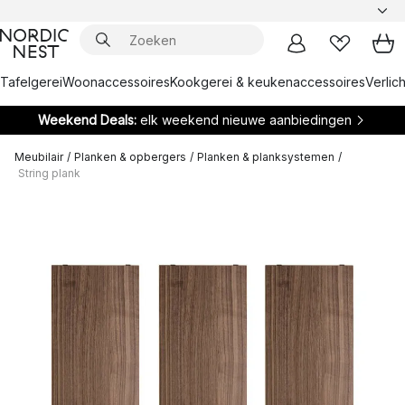
Tafelgerei
Woonaccessoires
Kookgerei & keukenaccessoires
Verlich
Weekend Deals:
elk weekend nieuwe aanbiedingen
Meubilair
/
Planken & opbergers
/
Planken & planksystemen
/
String plank