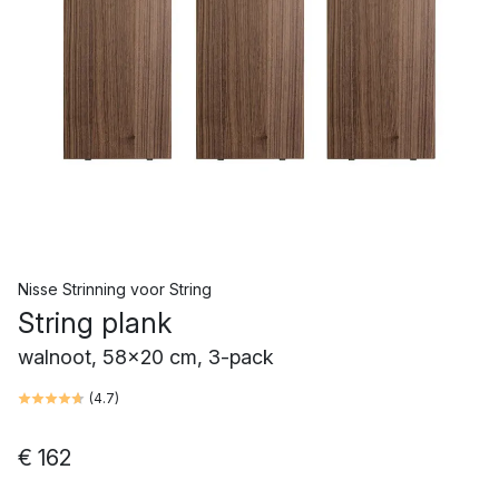
Nisse Strinning
voor
String
String plank
walnoot, 58x20 cm, 3-pack
(
4.7
)
€ 162