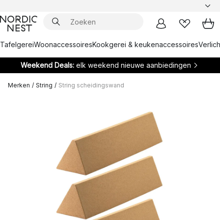
Tafelgerei
Woonaccessoires
Kookgerei & keukenaccessoires
Verlich
Weekend Deals:
elk weekend nieuwe aanbiedingen
Merken
/
String
/
String scheidingswand