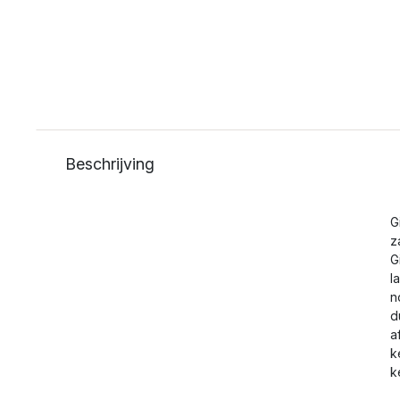
Beschrijving
G
z
G
l
n
d
a
k
k