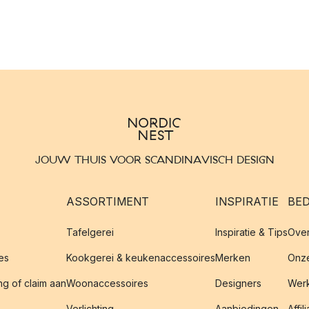
JOUW THUIS VOOR SCANDINAVISCH DESIGN
ASSORTIMENT
INSPIRATIE
BED
Tafelgerei
Inspiratie & Tips
Over
es
Kookgerei & keukenaccessoires
Merken
Onze
g of claim aan
Woonaccessoires
Designers
Werk
Verlichting
Aanbiedingen
Affil