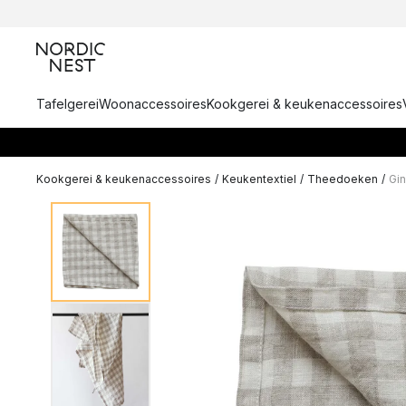
Tafelgerei
Woonaccessoires
Kookgerei & keukenaccessoires
Kookgerei & keukenaccessoires
/
Keukentextiel
/
Theedoeken
/
Gi