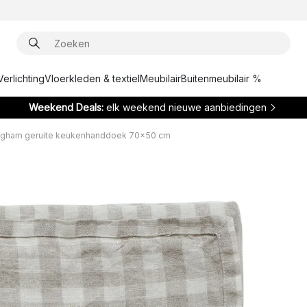
Verlichting
Vloerkleden & textiel
Meubilair
Buitenmeubilair %
Weekend Deals:
elk weekend nieuwe aanbiedingen
ngham geruite keukenhanddoek 70x50 cm