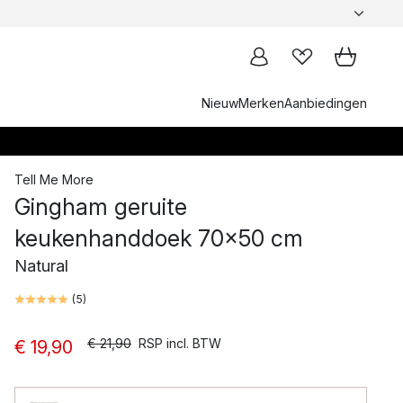
Nieuw
Merken
Aanbiedingen
Tell Me More
Gingham geruite
keukenhanddoek 70x50 cm
Natural
(
5
)
€ 21,90
RSP incl. BTW
€ 19,90