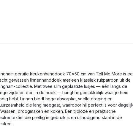
ingham geruite keukenhanddoek 70x50 cm van Tell Me More is ee
acht gewassen linnenhanddoek met een klassiek ruitpatroon uit de
ingham-collectie. Met twee slim geplaatste lusjes — één langs de
ange zijde en één in de hoek — hangt hij gemakkelijk waar je hem
odig hebt. Linnen biedt hoge absorptie, snelle droging en
uurzaamheid die lang meegaat, waardoor hij perfect is voor dagelij
fwassen, droogmaken en koken. Een tijdloze en praktische
eukentextiel die prettig in gebruik is en uitnodigend staat in de
euken.