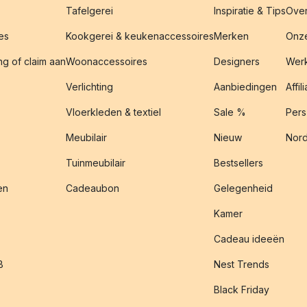
Tafelgerei
Inspiratie & Tips
Over
es
Kookgerei & keukenaccessoires
Merken
Onze
g of claim aan
Woonaccessoires
Designers
Werk
Verlichting
Aanbiedingen
Affil
Vloerkleden & textiel
Sale %
Pers
Meubilair
Nieuw
Nord
Tuinmeubilair
Bestsellers
en
Cadeaubon
Gelegenheid
Kamer
Cadeau ideeën
B
Nest Trends
Black Friday