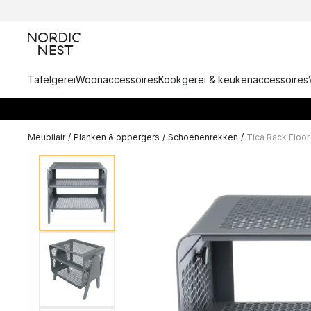
Tafelgerei
Woonaccessoires
Kookgerei & keukenaccessoires
Meubilair
/
Planken & opbergers
/
Schoenenrekken
/
Tica Rack Floor