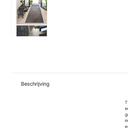
Beschrijving
T
e
g
m
e