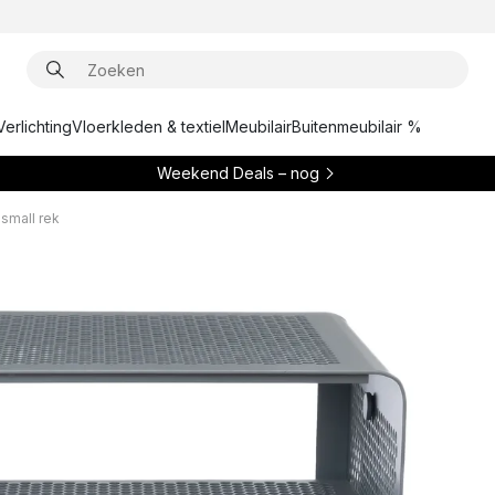
Verlichting
Vloerkleden & textiel
Meubilair
Buitenmeubilair %
Weekend Deals – nog
 small rek