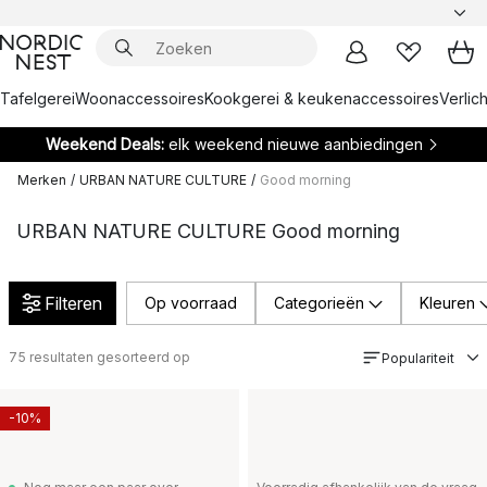
Tafelgerei
Woonaccessoires
Kookgerei & keukenaccessoires
Verlich
Weekend Deals:
elk weekend nieuwe aanbiedingen
Merken
/
URBAN NATURE CULTURE
/
Good morning
URBAN NATURE CULTURE Good morning
Filteren
Op voorraad
Categorieën
Kleuren
75
resultaten gesorteerd op
Populariteit
-10%