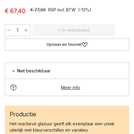
€ 77,90
RSP incl. BTW
(-13%)
€ 67,40
+ In winkelmand
Opslaan als favoriet
Niet beschikbaar
Meer info
Productie
Het reactieve glazuur geeft elk exemplaar een uniek
uiterlijk met kleurverschillen en variaties.