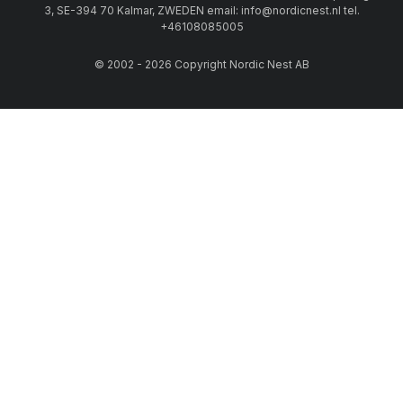
3, SE-394 70 Kalmar, ZWEDEN email: info@nordicnest.nl tel.
+46108085005
© 2002 - 2026 Copyright Nordic Nest AB