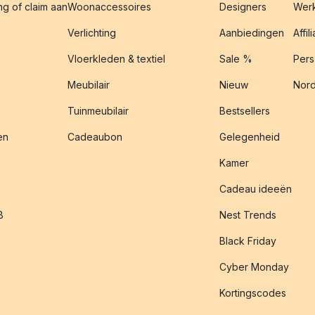
g of claim aan
Woonaccessoires
Designers
Werk
Verlichting
Aanbiedingen
Affil
Vloerkleden & textiel
Sale %
Pers
Meubilair
Nieuw
Nord
Tuinmeubilair
Bestsellers
en
Cadeaubon
Gelegenheid
Kamer
Cadeau ideeën
B
Nest Trends
Black Friday
Cyber Monday
Kortingscodes