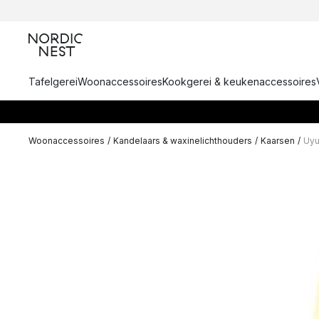
Tafelgerei
Woonaccessoires
Kookgerei & keukenaccessoires
Woonaccessoires
/
Kandelaars & waxinelichthouders
/
Kaarsen
/
Uyu