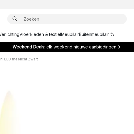
Verlichting
Vloerkleden & textiel
Meubilair
Buitenmeubilair %
Weekend Deals:
elk weekend nieuwe aanbiedingen
ni LED theelicht Zwart