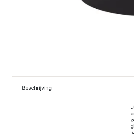
Beschrijving
U
e
z
g
h