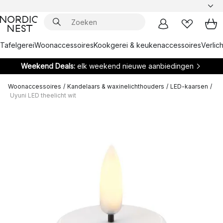
Tafelgerei
Woonaccessoires
Kookgerei & keukenaccessoires
Verlich
Weekend Deals:
elk weekend nieuwe aanbiedingen
Woonaccessoires
/
Kandelaars & waxinelichthouders
/
LED-kaarsen
/
Uyuni LED theelicht wit