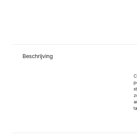
Beschrijving
C
p
s
z
a
t