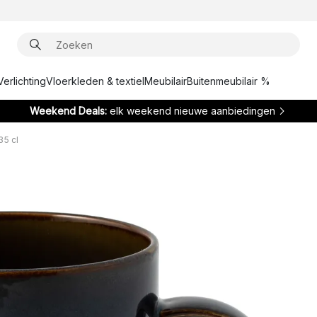
Verlichting
Vloerkleden & textiel
Meubilair
Buitenmeubilair %
Weekend Deals:
elk weekend nieuwe aanbiedingen
35 cl