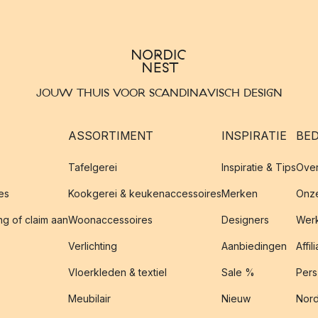
JOUW THUIS VOOR SCANDINAVISCH DESIGN
ASSORTIMENT
INSPIRATIE
BED
Tafelgerei
Inspiratie & Tips
Over
es
Kookgerei & keukenaccessoires
Merken
Onze
g of claim aan
Woonaccessoires
Designers
Werk
Verlichting
Aanbiedingen
Affil
Vloerkleden & textiel
Sale %
Pers
Meubilair
Nieuw
Nord