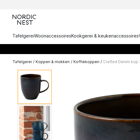
Tafelgerei
Woonaccessoires
Kookgerei & keukenaccessoires
Tafelgerei
/
Koppen & mokken
/
Koffiekoppen
/
Crafted Denim kop 