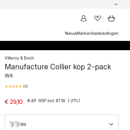
Nieuw
Merken
Aanbiedingen
Villeroy & Boch
Manufacture Collier kop 2-pack
Wit
(
5
)
€ 37
RSP incl. BTW
(-21%)
€ 29,10
Wit