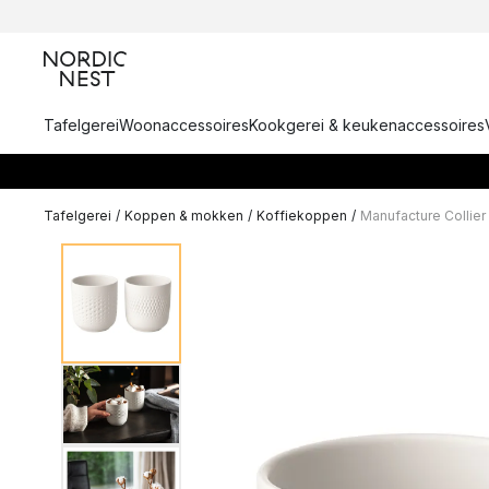
Tafelgerei
Woonaccessoires
Kookgerei & keukenaccessoires
Tafelgerei
/
Koppen & mokken
/
Koffiekoppen
/
Manufacture Collier