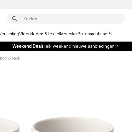
Verlichting
Vloerkleden & textiel
Meubilair
Buitenmeubilair %
Weekend Deals:
elk weekend nieuwe aanbiedingen
 kop 2-pack