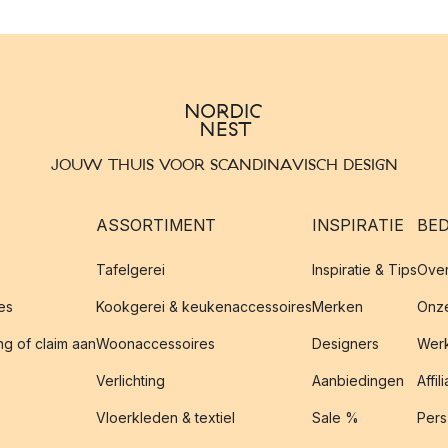
JOUW THUIS VOOR SCANDINAVISCH DESIGN
ASSORTIMENT
INSPIRATIE
BED
Tafelgerei
Inspiratie & Tips
Over
es
Kookgerei & keukenaccessoires
Merken
Onze
g of claim aan
Woonaccessoires
Designers
Werk
Verlichting
Aanbiedingen
Affil
Vloerkleden & textiel
Sale %
Pers