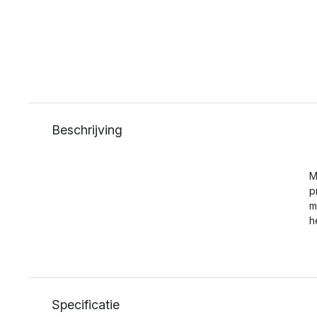
Beschrijving
M
p
m
h
Specificatie