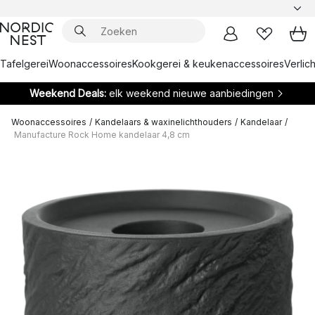
Tafelgerei
Woonaccessoires
Kookgerei & keukenaccessoires
Verlich
Weekend Deals:
elk weekend nieuwe aanbiedingen
Woonaccessoires
/
Kandelaars & waxinelichthouders
/
Kandelaar
/
Manufacture Rock Home kandelaar 4,8 cm