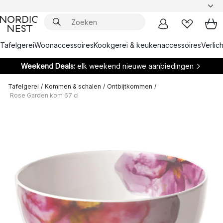
Tafelgerei
Woonaccessoires
Kookgerei & keukenaccessoires
Verlich
Weekend Deals:
elk weekend nieuwe aanbiedingen
Tafelgerei
/
Kommen & schalen
/
Ontbijtkommen
/
Rose Garden kom 67 cl