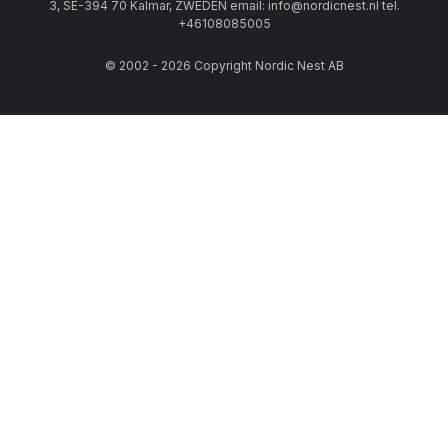
3, SE-394 70 Kalmar, ZWEDEN email: info@nordicnest.nl tel.
+46108085005
© 2002 - 2026 Copyright Nordic Nest AB