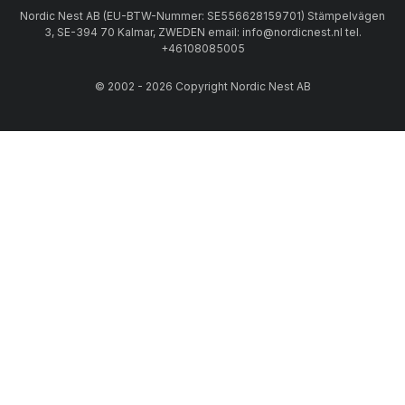
Nordic Nest AB (EU-BTW-Nummer: SE556628159701) Stämpelvägen
3, SE-394 70 Kalmar, ZWEDEN email: info@nordicnest.nl tel.
+46108085005
© 2002 - 2026 Copyright Nordic Nest AB