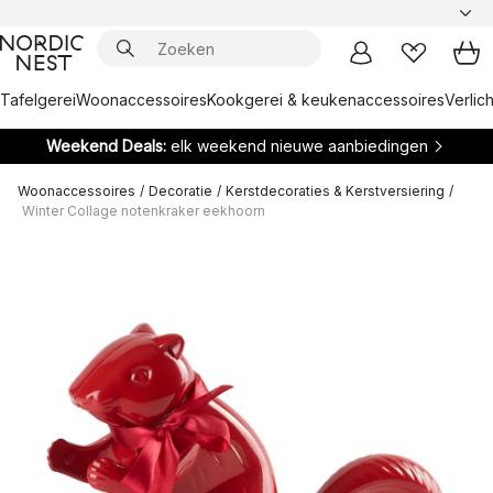
Tafelgerei
Woonaccessoires
Kookgerei & keukenaccessoires
Verlich
Weekend Deals:
elk weekend nieuwe aanbiedingen
Woonaccessoires
/
Decoratie
/
Kerstdecoraties & Kerstversiering
/
Winter Collage notenkraker eekhoorn