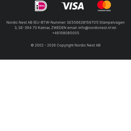
Nordic Nest AB (EU-BTW-Nummer: SE556628159701) Stämpelvägen
3, SE-394 70 Kalmar, ZWEDEN email: info@nordicnest.nl tel.
+46108085005
© 2002 - 2026 Copyright Nordic Nest AB